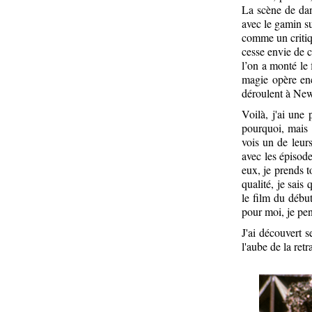
La scène de dan
avec le gamin su
comme un critiqu
cesse envie de c
l’on a monté le 
magie opère enc
déroulent à New
Voilà, j'ai une
pourquoi, mais
vois un de leur
avec les épisode
eux, je prends t
qualité, je sai
le film du début
pour moi, je pen
J'ai découvert s
l'aube de la retr