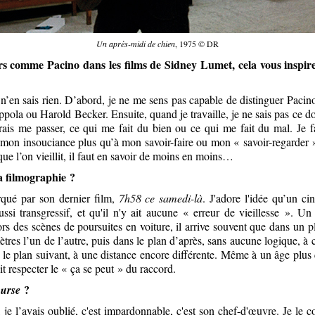
Un après-midi de chien
, 1975 © DR
rs comme Pacino dans les films de Sidney Lumet, cela vous inspire-
n’en sais rien. D’abord, je ne me sens pas capable de distinguer Paci
ola ou Harold Becker. Ensuite, quand je travaille, je ne sais pas ce do
rais me passer, ce qui me fait du bien ou ce qui me fait du mal. Je 
 mon insouciance plus qu’à mon savoir-faire ou mon « savoir-regarder 
que l’on vieillit, il faut en savoir de moins en moins…
a filmographie ?
arqué par son dernier film,
7h58 ce samedi-là
. J'adore l'idée qu’un ci
ussi transgressif, et qu'il n'y ait aucune « erreur de vieillesse ». U
lors des scènes de poursuites en voiture, il arrive souvent que dans un p
ètres l’un de l’autre, puis dans le plan d’après, sans aucune logique, à
s le plan suivant, à une distance encore différente. Même à un âge plus
it respecter le « ça se peut » du raccord.
?
ourse
je l’avais oublié, c'est impardonnable, c'est son chef-d'œuvre. Je le 