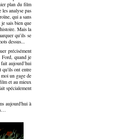
ier plan du film
e les analyse pas
roïne, qui a sans
 je sais bien que
histoire. Mais la
arquer qu’ils se
ots dessus...
quer précisément
 Ford, quand je
fait aujourd’hui
 qu'ils ont entre
ur moi un gage de
film et au mieux
fait spécialement
lms aujourd'hui à
ors…