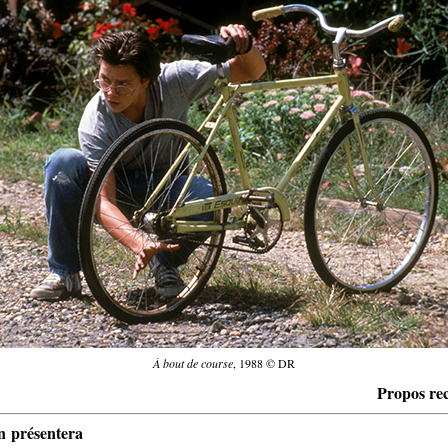
À bout de course
, 1988 © DR
Propos rec
n présentera