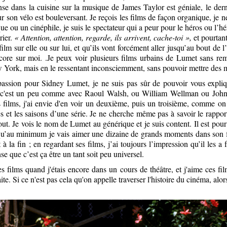
se dans la cuisine sur la musique de James Taylor est géniale, le dern
r son vélo est bouleversant. Je reçois les films de façon organique, je n
e ou un cinéphile, je suis le spectateur qui a peur pour le héros ou l’hé
rier.
« Attention, attention, regarde, ils arrivent, cache-toi »,
et pourtant
film sur elle ou sur lui, et qu’ils vont forcément aller jusqu’au bout de l’
ore sur moi. .Je peux voir plusieurs films urbains de Lumet sans rem
 York, mais en le ressentant inconsciemment, sans pouvoir mettre des m
 passion pour Sidney Lumet, je ne suis pas sûr de pouvoir vous expli
 c'est un peu comme avec Raoul Walsh, ou William Wellman ou John
s films, j'ai envie d'en voir un deuxième, puis un troisième, comme on 
s et les saisons d’une série. Je ne cherche même pas à savoir le rapport
out. Je vois le nom de Lumet au générique et je suis content. Il est po
s qu’au minimum je vais aimer une dizaine de grands moments dans son 
 à la fin ; en regardant ses films, j’ai toujours l’impression qu’il les a 
se que c’est ça être un tant soit peu universel.
es films quand j'étais encore dans un cours de théâtre, et j'aime ces fi
aite. Si ce n'est pas cela qu'on appelle traverser l'histoire du cinéma, al