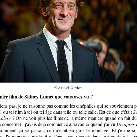
©
Anouck Oliviero
emier film de Sidney Lumet que vous avez vu ?
iens pas, je ne raisonne pas comme les cinéphiles qui se souviennent p
 ou tel film à tel ou tel âge dans telle ou telle salle. Est-ce que c'était
S
olère
? On ne voit plus les films de la même manière quand on fait du
 concerne) : j'avais déjà commencé à travailler quand j'ai vu
Un après-
omment ça se passait, ce qu’était en gros le montage. Et j'e me so
vais l'impression que le Bon Dieu avait déposé des caméras dans la ba