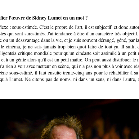
alifier l’œuvre de Sidney Lumet en un mot ?
exe : sous-estimée. C'est le propre de l'art, il est subjectif, et donc aut
tes qui sont surestimés. J'ai tendance à être d'un caractère très objectif,
e ou un désavantage dans la vie, et je suis souvent dérangé, gêné, par la
t le cinéma, je ne sais jamais trop bien quoi faire de tout ça. Il suffit
elligentsia critique mondiale pour qu'un cinéaste soit assimilé à un petit 
 et à un génie alors qu'il est un petit maître. On peut aussi distribuer le 
n'a rien à voir avec metteur en scène, qui n'a pas non plus à voir avec réa
ène sous-estimé, il faut ensuite trente-cinq ans pour le réhabiliter à sa
 qu'à Lumet. Ne citons pas de noms, ni dans un sens, ni dans l'autre, 