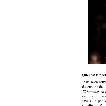
Quel est le pr
Je ne m'en souv
découverte de tel
12 hommes en c
cas en ce qui me
savais un peu c
stupéfait : j'a