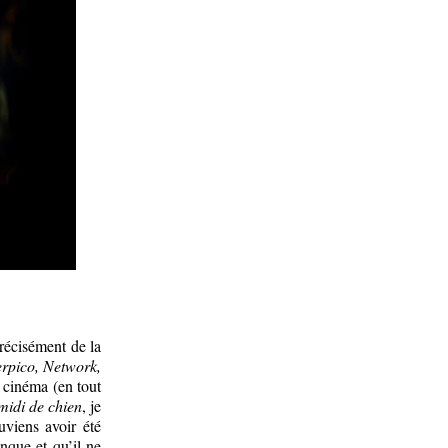
récisément de la
erpico, Network,
 cinéma (en tout
midi de chien
, je
uviens avoir été
nque et qu’il ne