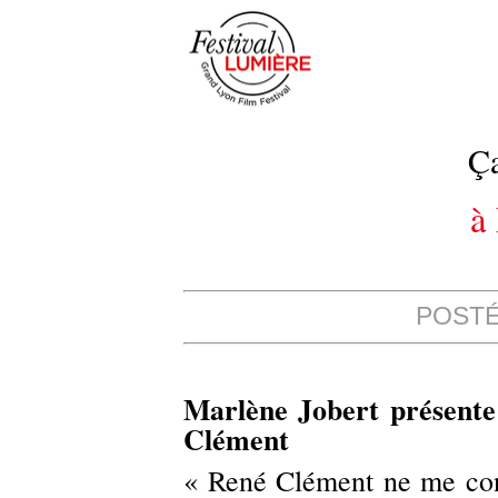
Ça
à
POSTÉ 
Marlène Jobert présent
Clément
« René Clément ne me conn