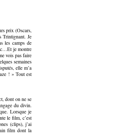
rs prix (Oscars,
 Trintignant. Je
ans les camps de
 etc…Et je montre
me vois pas faire
uelques semaines
sputés, elle m’a
naze ! » Tout est
ct, dont on ne se
angage du divin.
que. Lorsque je
te le film, c’est
es (clips), j’ai
ain film dont la