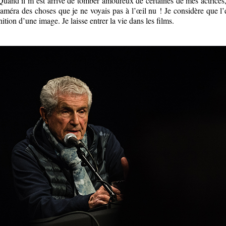
 Quand il m’est arrivé de tomber amoureux de certaines de mes actrices,
caméra des choses que je ne voyais pas à l’œil nu ! Je considère que l
nition d’une image. Je laisse entrer la vie dans les films.