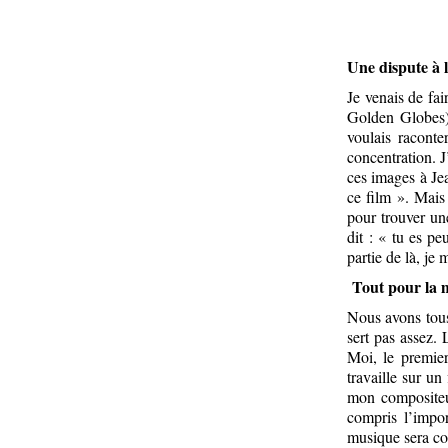
Une dispute à l
Je venais de fa
Golden Globes),
voulais raconte
concentration. J
ces images à Jea
ce film ». Mais
pour trouver un
dit : « tu es pe
partie de là, je 
Tout pour la 
Nous avons tous 
sert pas assez.
Moi, le premie
travaille sur un
mon compositeur
compris l’impor
musique sera c