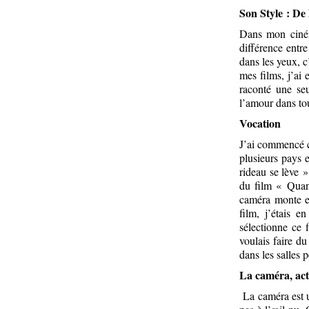
Son Style : De
Dans mon cinéma
différence entre
dans les yeux, c
mes films, j’ai 
raconté une se
l’amour dans tou
Vocation
J’ai commencé c
plusieurs pays 
rideau se lève 
du film « Quand
caméra monte en
film, j’étais 
sélectionne ce 
voulais faire d
dans les salles 
La caméra, act
La caméra est u