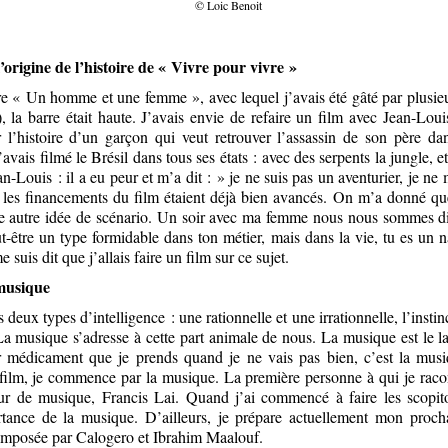
© Loic Benoit
’origine de l’histoire de « Vivre pour vivre »
ire « Un homme et une femme », avec lequel j’avais été gâté par plusieu
 la barre était haute. J’avais envie de refaire un film avec Jean-Louis
r l’histoire d’un garçon qui veut retrouver l’assassin de son père d
’avais filmé le Brésil dans tous ses états : avec des serpents la jungle,
n-Louis : il a eu peur et m’a dit : » je ne suis pas un aventurier, je ne 
 les financements du film étaient déjà bien avancés. On m’a donné q
e autre idée de scénario. Un soir avec ma femme nous nous sommes di
ut-être un type formidable dans ton métier, mais dans la vie, tu es un 
me suis dit que j’allais faire un film sur ce sujet.
musique
deux types d’intelligence : une rationnelle et une irrationnelle, l’instin
 La musique s’adresse à cette part animale de nous. La musique est le l
r médicament que je prends quand je ne vais pas bien, c’est la musi
 film, je commence par la musique. La première personne à qui je racon
 de musique, Francis Lai. Quand j’ai commencé à faire les scopiton
tance de la musique. D’ailleurs, je prépare actuellement mon proch
omposée par Calogero et Ibrahim Maalouf.