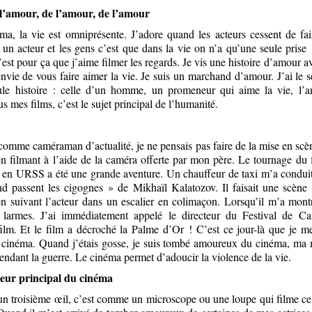
 l’amour, de l’amour, de l’amour
, la vie est omniprésente. J’adore quand les acteurs cessent de fa
 un acteur et les gens c’est que dans la vie on n’a qu’une seule prise !
’est pour ça que j’aime filmer les regards. Je vis une histoire d’amour av
envie de vous faire aimer la vie. Je suis un marchand d’amour. J’ai le 
ule histoire : celle d’un homme, un promeneur qui aime la vie, l’am
s mes films, c’est le sujet principal de l’humanité.
omme caméraman d’actualité, je ne pensais pas faire de la mise en scèn
en filmant à l’aide de la caméra offerte par mon père. Le tournage du
» en URSS a été une grande aventure. Un chauffeur de taxi m’a conduit
 passent les cigognes » de Mikhaïl Kalatozov. Il faisait une scène 
 suivant l’acteur dans un escalier en colimaçon. Lorsqu’il m’a mon
en larmes. J’ai immédiatement appelé le directeur du Festival de Ca
film. Et le film a décroché la Palme d’Or ! C’est ce jour-là que je me
u cinéma. Quand j’étais gosse, je suis tombé amoureux du cinéma, ma
pendant la guerre. Le cinéma permet d’adoucir la violence de la vie.
eur principal du cinéma
n troisième œil, c’est comme un microscope ou une loupe qui filme ce 