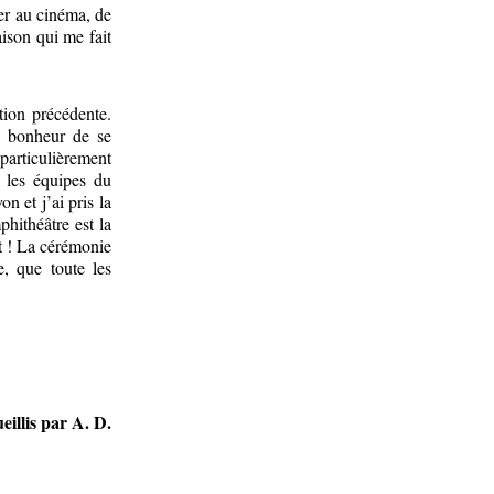
ler au cinéma, de
aison qui me fait
tion précédente.
el bonheur de se
particulièrement
s les équipes du
n et j’ai pris la
hithéâtre est la
t ! La cérémonie
, que toute les
eillis par A. D.