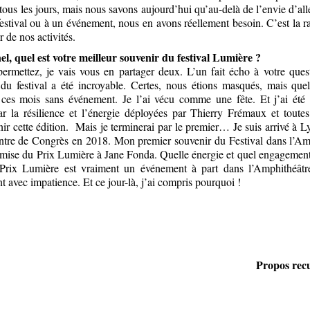
tous les jours, mais nous savons aujourd’hui qu’au-delà de l’envie d’al
festival ou à un événement, nous en avons réellement besoin. C’est la r
r de nos activités.
el, quel est votre meilleur souvenir du festival Lumière ?
ermettez, je vais vous en partager deux. L’un fait écho à votre ques
du festival a été incroyable. Certes, nous étions masqués, mais qu
 ces mois sans événement. Je l’ai vécu comme une fête. Et j’ai été 
r la résilience et l’énergie déployées par Thierry Frémaux et toute
nir cette édition. Mais je terminerai par le premier… Je suis arrivé à Lyo
ntre de Congrès en 2018. Mon premier souvenir du Festival dans l’Amp
mise du Prix Lumière à Jane Fonda. Quelle énergie et quel engagemen
rix Lumière est vraiment un événement à part dans l’Amphithéâtre
t avec impatience. Et ce jour-là, j’ai compris pourquoi !
Propos recu