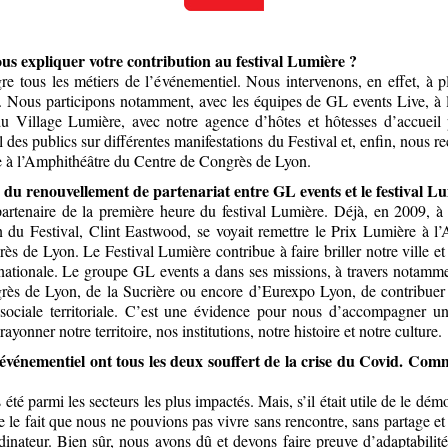
us expliquer votre contribution au festival Lumière ?
re tous les métiers de l’événementiel. Nous intervenons, en effet, à p
l. Nous participons notamment, avec les équipes de GL events Live, à 
du Village Lumière, avec notre agence d’hôtes et hôtesses d’accueil
l des publics sur différentes manifestations du Festival et, enfin, nous r
 à l’Amphithéâtre du Centre de Congrès de Lyon.
s du renouvellement de partenariat entre GL events et le festival L
artenaire de la première heure du festival Lumière. Déjà, en 2009, à 
n du Festival, Clint Eastwood, se voyait remettre le Prix Lumière à l
s de Lyon. Le Festival Lumière contribue à faire briller notre ville e
ernationale. Le groupe GL events a dans ses missions, à travers notamme
rès de Lyon, de la Sucrière ou encore d’Eurexpo Lyon, de contribuer
sociale territoriale. C’est une évidence pour nous d’accompagner u
 rayonner notre territoire, nos institutions, notre histoire et notre culture.
’événementiel ont tous les deux souffert de la crise du Covid. Com
été parmi les secteurs les plus impactés. Mais, s’il était utile de le démon
 le fait que nous ne pouvions pas vivre sans rencontre, sans partage et
dinateur. Bien sûr, nous avons dû et devons faire preuve d’adaptabilit