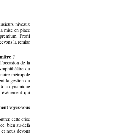
lusieurs niveaux
la mise en place
 premium, Profil
ecevons la remise
umière ?
l’occasion de la
’Amphithéâtre du
t notre métropole
nt la gestion du
 à la dynamique
n événement qui
ment voyez-vous
trer, cette crise
 ce, bien au-delà
é et nous devons