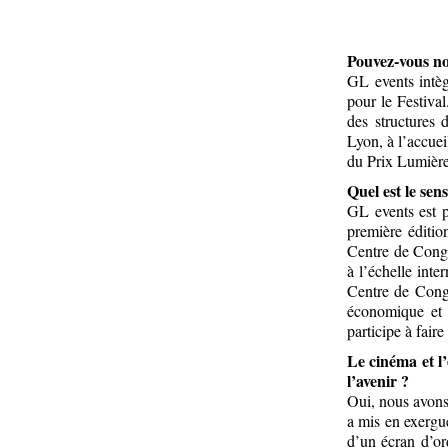
Pouvez-vous no
GL events intèg
pour le Festiva
des structures 
Lyon, à l’accuei
du Prix Lumière
Quel est le sen
GL events est p
première éditio
Centre de Congrè
à l’échelle int
Centre de Cong
économique et 
participe à faire
Le cinéma et l
l’avenir ?
Oui, nous avons 
a mis en exergue
d’un écran d’or