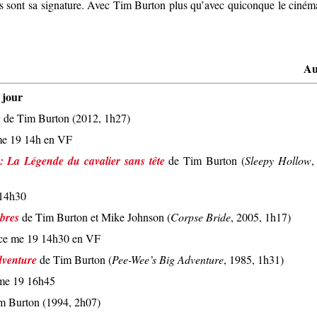
 ils sont sa signature. Avec Tim Burton plus qu’avec quiconque le ciném
Au
 jour
e
de Tim Burton (2012, 1h27)
me 19 14h en VF
: La Légende du cavalier sans tête
de Tim Burton (
Sleepy Hollow
,
 14h30
bres
de Tim Burton et Mike Johnson (
Corpse Bride
, 2005, 1h17)
e me 19 14h30 en VF
dventure
de Tim Burton (
Pee-Wee’s Big Adventure
, 1985, 1h31)
me 19 16h45
m Burton (1994, 2h07)