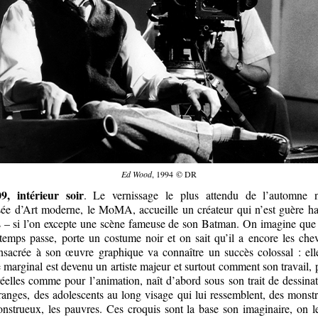
Ed Wood
, 1994 © DR
, intérieur soir
. Le vernissage le plus attendu de l’automne 
ée d’Art moderne, le MoMA, accueille un créateur qui n’est guère hab
s – si l’on excepte une scène fameuse de son Batman. On imagine que
emps passe, porte un costume noir et on sait qu’il a encore les chev
nsacrée à son œuvre graphique va connaître un succès colossal : el
e marginal est devenu un artiste majeur et surtout comment son travail, 
éelles comme pour l’animation, naît d’abord sous son trait de dessinat
tranges, des adolescents au long visage qui lui ressemblent, des monstr
onstrueux, les pauvres. Ces croquis sont la base son imaginaire, on l