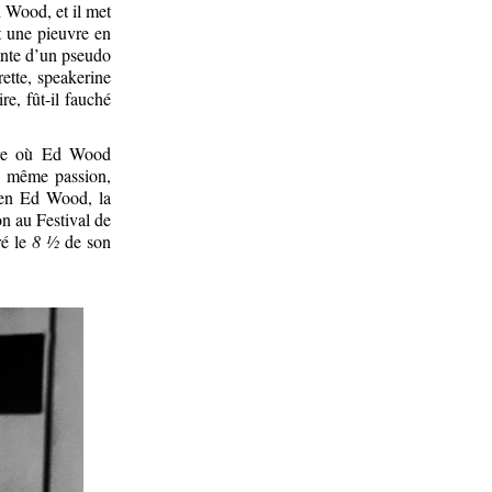
d Wood, et il met
t une pieuvre en
ante d’un pseudo
ette, speakerine
re, fût-il fauché
ire où Ed Wood
la même passion,
 en Ed Wood, la
n au Festival de
ré le
8 ½
de son