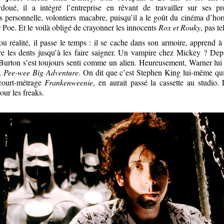
doué, il a intégré l’entreprise en rêvant de travailler sur ses pr
ès personnelle, volontiers macabre, puisqu’il a le goût du cinéma d’ho
 Poe. Et le voilà obligé de crayonner les innocents
Rox et Rouky
, pas t
ou réalité, il passe le temps : il se cache dans son armoire, apprend à
ture les dents jusqu’à les faire saigner. Un vampire chez Mickey ? Depu
urton s’est toujours senti comme un alien. Heureusement, Warner lui o
m,
Pee-wee Big Adventure
. On dit que c’est Stephen King lui-même qui
court-métrage
Frankenweenie
, en aurait passé la cassette au studio
ur les freaks.