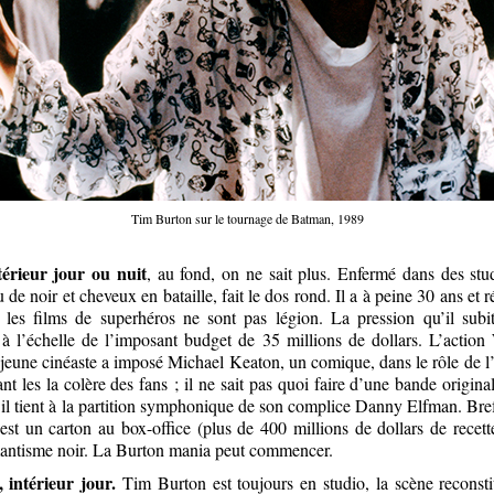
Tim Burton sur le tournage de Batman, 1989
térieur jour ou nuit
, au fond, on ne sait plus. Enfermé dans des stu
u de noir et cheveux en bataille, fait le dos rond. Il a à peine 30 ans et r
les films de superhéros ne sont pas légion. La pression qu’il subit
 à l’échelle de l’imposant budget de 35 millions de dollars. L’acti
 jeune cinéaste a imposé Michael Keaton, un comique, dans le rôle de
nt les la colère des fans ; il ne sait pas quoi faire d’une bande origi
’il tient à la partition symphonique de son complice Danny Elfman. Bref, i
 est un carton au box-office (plus de 400 millions de dollars de recett
mantisme noir. La Burton mania peut commencer.
 intérieur jour.
Tim Burton est toujours en studio, la scène reconst