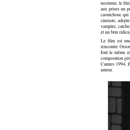
nocturne, le fil
aux prises un p
caoutchouc qui 
cinéaste, adept
vampire, catcheu
et un brin ridic
Le film est u
rencontre Orson
font le même m
composition gén
Cannes 1994,
auteur.