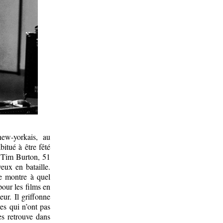
new-yorkais, au
itué à être fêté
 Tim Burton, 51
eux en bataille.
le montre à quel
pour les films en
eur. Il griffonne
es qui n’ont pas
es retrouve dans