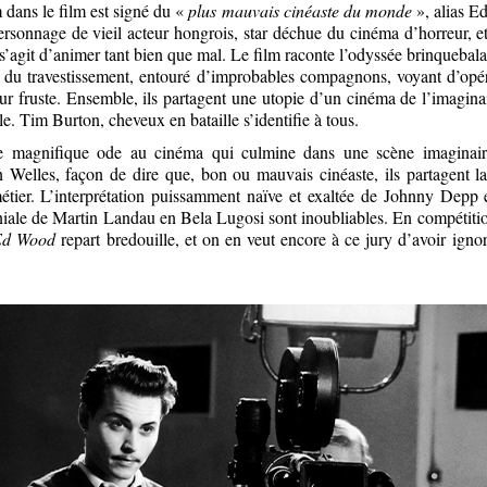
m dans le film est signé du «
plus mauvais cinéaste du monde
», alias E
ersonnage de vieil acteur hongrois, star déchue du cinéma d’horreur, e
s’agit d’animer tant bien que mal. Le film raconte l’odyssée brinquebal
e du travestissement, entouré d’improbables compagnons, voyant d’opér
r fruste. Ensemble, ils partagent une utopie d’un cinéma de l’imaginai
ule. Tim Burton, cheveux en bataille s’identifie à tous.
ne magnifique ode au cinéma qui culmine dans une scène imagina
 Welles, façon de dire que, bon ou mauvais cinéaste, ils partagent 
étier. L’interprétation puissamment naïve et exaltée de Johnny Depp
iale de Martin Landau en Bela Lugosi sont inoubliables. En compétitio
Ed Wood
repart bredouille, et on en veut encore à ce jury d’avoir igno