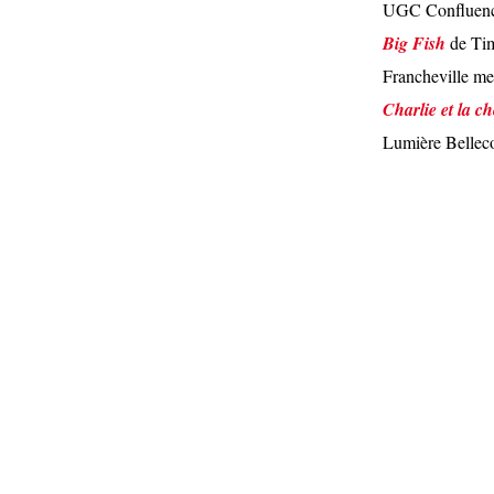
UGC Confluenc
Big Fish
de Tim
Francheville m
Charlie et la ch
Lumière Bellec