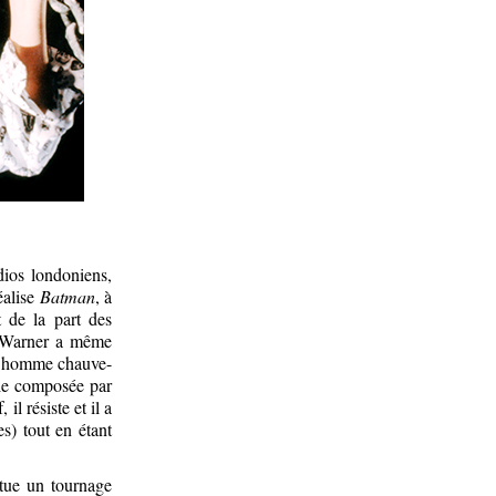
dios londoniens,
éalise
Batman
, à
 de la part des
on Warner a même
 l’homme chauve-
nale composée par
l résiste et il a
es) tout en étant
itue un tournage