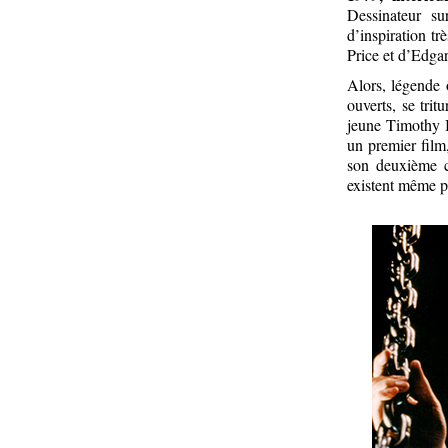
Dessinateur sur
d’inspiration tr
Price et d’Edgar
Alors, légende 
ouverts, se tri
jeune Timothy B
un premier fil
son deuxième 
existent même po