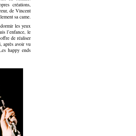
opres créations,
rreur, de Vincent
ellement sa came.
 dormir les yeux
is l’enfance, le
ffre de réaliser
, après avoir vu
. Les happy ends