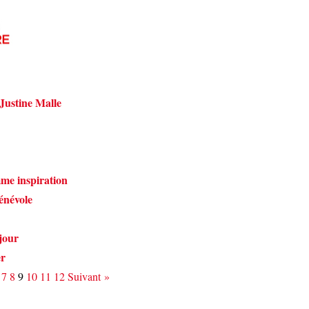
 Justine Malle
me inspiration
énévole
 jour
er
7
8
9
10
11
12
Suivant »