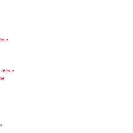
2ème
on 6ème
ème
ux