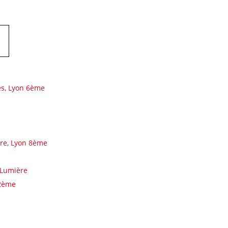
ès, Lyon 6ème
ière, Lyon 8ème
 Lumière
 2ème