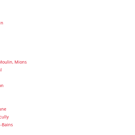
in
Moulin, Mions
l
on
une
cully
-Bains