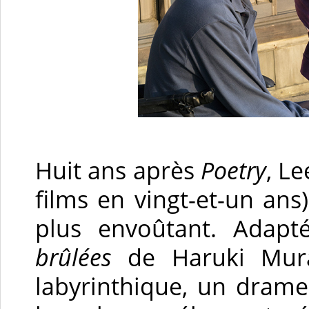
Huit ans après
Poetry
, L
films en vingt-et-un ans
plus envoûtant. Adap
brûlées
de Haruki Mur
labyrinthique, un drame q