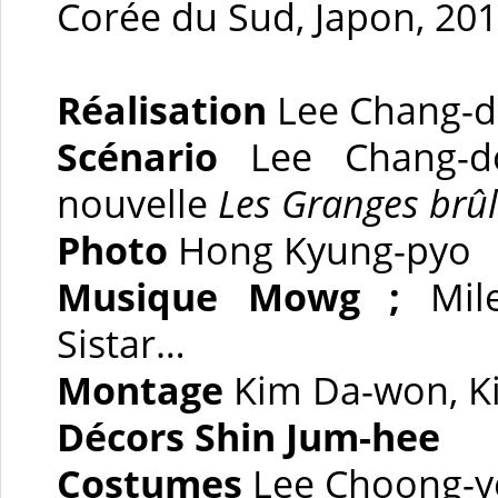
Corée du Sud, Japon, 201
Réalisation
Lee Chang-
Scénario
Lee Chang-do
nouvelle
Les Granges brû
Photo
Hong Kyung-pyo
Musique
Mowg ;
Mil
Sistar…
Montage
Kim Da-won, K
Décors
Shin Jum-hee
Costumes
Lee Choong-y