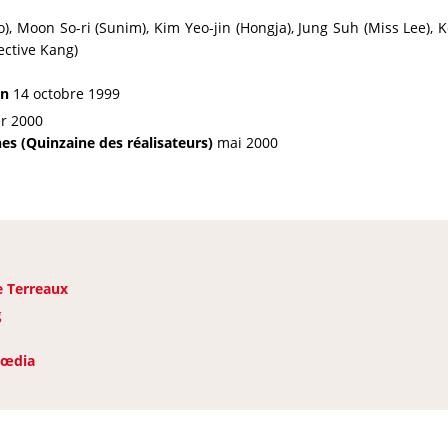
, Moon So-ri (Sunim), Kim Yeo-jin (Hongja), Jung Suh (Miss Lee), K
tective Kang)
an
14 octobre 1999
r 2000
es (Quinzaine des réalisateurs)
mai 2000
 Terreaux
g
œdia