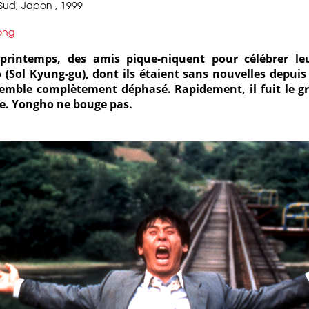
ud, Japon , 1999
dong
printemps, des amis pique-niquent pour célébrer leur
 (
Sol Kyung-gu
), dont ils étaient sans nouvelles depuis
mble complètement déphasé. Rapidement, il fuit le gr
ve. Yongho ne bouge pas.