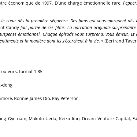
stre économique de 1997. D’une charge émotionnelle rare,
Pepper
nt le cœur dès la première séquence. Des films qui vous marquent dès l
nt Candy
fait partie de ces films. La narration originale surprenante
suspense émotionnel. Chaque épisode vous surprend, vous émeut. Et la
sentiments et la manière dont ils s'écorchent à la vie
. » (Bertrand Taver
couleurs, format 1.85
g-dong
ackmore, Ronnie James Dio, Ray Peterson
ng Gye-nam, Makoto Ueda, Keiko Iino, Dream Venture Capital, E