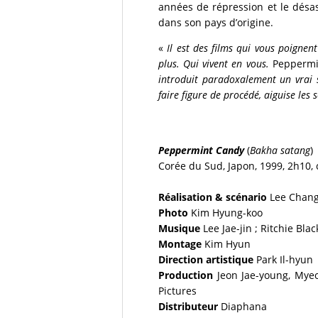
années de répression et le désa
dans son pays d’origine.
«
Il est des films qui vous poigne
plus. Qui vivent en vous.
Peppermi
introduit paradoxalement un vrai 
faire figure de procédé, aiguise les 
Peppermint Candy
(
Bakha satang
)
Corée du Sud, Japon, 1999, 2h10, 
Réalisation
& scénario
Lee Chan
Photo
Kim Hyung-koo
Musique
Lee Jae-jin ; Ritchie Bl
Montage
Kim Hyun
Direction artistique
Park Il-hyun
Production
Jeon Jae-young, Myeo
Pictures
Distributeur
Diaphana