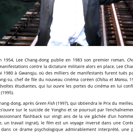
n 1954, Lee Chang-dong publie en 1983 son premier roman,
Ch
x manifestations contre la dictature militaire alors en place, Lee 
i 1980 à Gwanqju, où des milliers de manifestants furent tués p
wang-su, chef de file du nouveau cinéma coréen (
Chilsu et Mansu
, 
oltes étudiantes, qui lui ouvre les portes du cinéma en lui confi
(1995).
hang-dong, après
Green Fish
(1997), qui obtiendra le Prix du meilleu
y
s’ouvre sur le suicide de Yongho et se poursuit par l’enchaînem
Passionnant flashback sur vingt ans de la vie gâchée d’un homme
lite, un travail ingrat), le film est un voyage inversé dans une Cor
oir dans ce drame psychologique admirablement interprété, une 