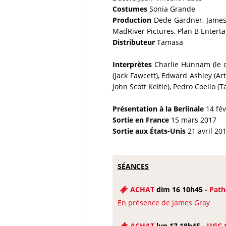
Costumes
Sonia Grande
Production
Dede Gardner, James 
MadRiver Pictures, Plan B Entertai
Distributeur
Tamasa
Interprètes
Charlie Hunnam (le co
(Jack Fawcett), Edward Ashley (Ar
John Scott Keltie), Pedro Coello 
Présentation à la Berlinale
14 fév
Sortie en France
15 mars 2017
Sortie aux États-Unis
21 avril 20
SÉANCES
ACHAT
dim 16 10h45 -
Path
En présence de James Gray
ACHAT
lun 17 18h45 -
UGC 