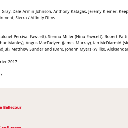
Gray, Dale Armin Johnson, Anthony Katagas, Jeremy Kleiner, Kee
nment, Sierra / Affinity Films
lonel Percival Fawcett), Sienna Miller (Nina Fawcett), Robert Patt
thur Manley), Angus MacFadyen (James Murray), Ian McDiarmid (sir 
(Tadjui), Matthew Sunderland (Dan), Johann Myers (Willis), Aleksanda
rier 2017
17
é Bellecour
Confluence