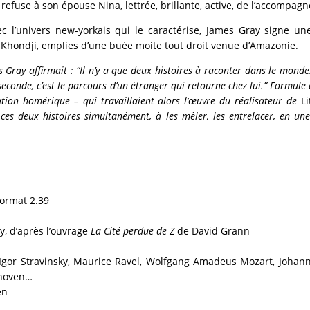
 refuse à son épouse Nina, lettrée, brillante, active, de l’accompag
c l’univers new-yorkais qui le caractérise, James Gray signe une
Khondji, emplies d’une buée moite tout droit venue d’Amazonie.
 Gray affirmait : “Il n’y a que deux histoires à raconter dans le monde
 seconde, c’est le parcours d’un étranger qui retourne chez lui.” Formul
ration homérique – qui travaillaient alors l’œuvre du réalisateur de
L
 ces deux histoires simultanément, à les mêler, les entrelacer, en un
format 2.39
y, d’après l’ouvrage
La Cité perdue de Z
de David Grann
Igor Stravinsky, Maurice Ravel, Wolfgang Amadeus Mozart, Johann
thoven…
en