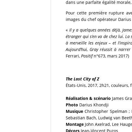
dans une parfaite égalité morale,
Pour cette première rupture ave
images du chef opérateur Darius 
«
Il y a quelques années déjà, James
étranger qui s’en va de chez lui. La
à merveille les enjeux – et l’inspi
Aujourd’hui, Gray réussit à narrer
Ferrari,
Positif
n°673, mars 2017)
The Lost City of Z
États-Unis, 2017, 2h21, couleurs, 
Réalisation & scénario
James Gra
Photo
Darius Khondji
Musique
Christopher Spelman ; 
Sebastian Bach, Ludwig van Bee
Montage
John Axelrad, Lee Haug
Décors
Jean-Vincent Puzos