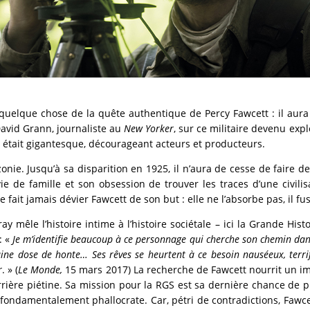
quelque chose de la quête authentique de Percy Fawcett : il aura
David Grann, journaliste au
New Yorker
, sur ce militaire devenu exp
se était gigantesque, décourageant acteurs et producteurs.
nie. Jusqu’à sa disparition en 1925, il n’aura de cesse de faire des
e de famille et son obsession de trouver les traces d’une civilis
ne fait jamais dévier Fawcett de son but : elle ne l’absorbe pas, il fu
êle l’histoire intime à l’histoire sociétale – ici la Grande Histoi
: «
Je m’identifie beaucoup à ce personnage qui cherche son chemin dans
aine dose de honte… Ses rêves se heurtent à ce besoin nauséeux, terrif
r
. » (
Le Monde,
15 mars 2017) La recherche de Fawcett nourrit un i
arrière piétine. Sa mission pour la RGS est sa dernière chance de
 fondamentalement phallocrate. Car, pétri de contradictions, Fawc