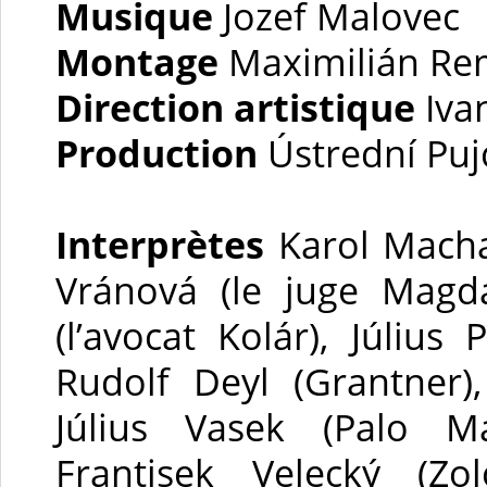
Musique
Jozef Malovec
Montage
Maximilián R
Direction artistique
Iva
Production
Ústrední Puj
Interprètes
Karol Machat
Vránová (le juge Magda
(l’avocat Kolár), Július 
Rudolf Deyl (Grantner),
Július Vasek (Palo Ma
Frantisek Velecký (Zo