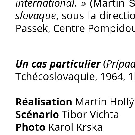
international.
» (Martin 
slovaque
, sous la direct
Passek, Centre Pompido
Un cas particulier
(
Prípa
Tchécoslovaquie, 1964, 1h
Réalisation
Martin Hollý
Scénario
Tibor Vichta
Photo
Karol Krska